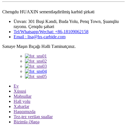
Chengdu HUAXIN sementləşdirilmiş karbid şirkəti
Ünvan: 301 Buşi Kəndi, Buda Yolu, Penq Town, Şuanqliu
rayonu. Çenqdu şəhəri
Tel/Whatsapp/Wechat: +86-18109062158
Email : lisa@hx-carbide.com
Sənaye Maşın Bıçağı Həlli Təminatçınız.
Ev
Xüsusi
Məhsullar
Həll yolu
Xəbərlər
Haqqımızda
Tez-tez verilən suallar
Bizimlə Əlaqə