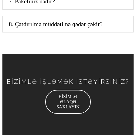
7. Paketiniz nədir?
8. Çatdırılma müddəti nə qədər çəkir?
BİZİMLƏ İŞLƏMƏK İSTƏYİRSİNİZ?
BİZİMLƏ
ƏLAQƏ
SAXLAYIN