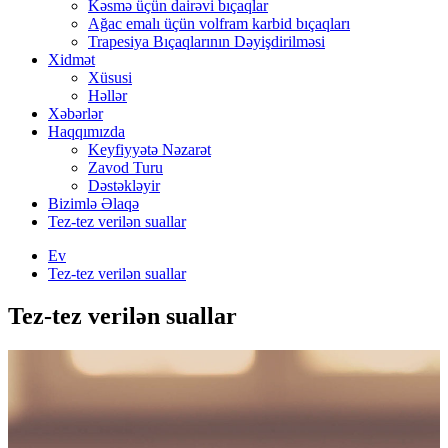
Kəsmə üçün dairəvi bıçaqlar
Ağac emalı üçün volfram karbid bıçaqları
Trapesiya Bıçaqlarının Dəyişdirilməsi
Xidmət
Xüsusi
Həllər
Xəbərlər
Haqqımızda
Keyfiyyətə Nəzarət
Zavod Turu
Dəstəkləyir
Bizimlə Əlaqə
Tez-tez verilən suallar
Ev
Tez-tez verilən suallar
Tez-tez verilən suallar