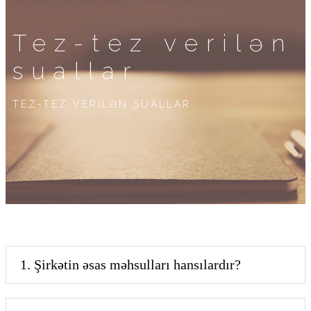
Tez-tez verilən
suallar
TEZ-TEZ VERİLƏN SUALLAR
1. Şirkətin əsas məhsulları hansılardır?