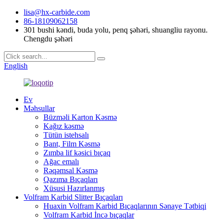
lisa@hx-carbide.com
86-18109062158
301 bushi kəndi, buda yolu, penq şəhəri, shuangliu rayonu.
Chengdu şəhəri
English
Ev
Məhsullar
Büzməli Karton Kəsmə
Kağız kəsmə
Tütün istehsalı
Bant, Film Kəsmə
Zımba lif kəsici bıçaq
Ağac emalı
Rəqəmsal Kəsmə
Qazıma Bıçaqları
Xüsusi Hazırlanmış
Volfram Karbid Slitter Bıçaqları
Huaxin Volfram Karbid Bıçaqlarının Sənaye Tətbiqi
Volfram Karbid İncə bıçaqlar