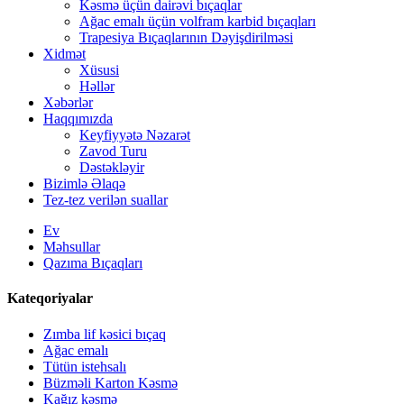
Kəsmə üçün dairəvi bıçaqlar
Ağac emalı üçün volfram karbid bıçaqları
Trapesiya Bıçaqlarının Dəyişdirilməsi
Xidmət
Xüsusi
Həllər
Xəbərlər
Haqqımızda
Keyfiyyətə Nəzarət
Zavod Turu
Dəstəkləyir
Bizimlə Əlaqə
Tez-tez verilən suallar
Ev
Məhsullar
Qazıma Bıçaqları
Kateqoriyalar
Zımba lif kəsici bıçaq
Ağac emalı
Tütün istehsalı
Büzməli Karton Kəsmə
Kağız kəsmə