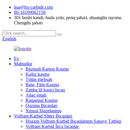
lisa@hx-carbide.com
86-18109062158
301 bushi kəndi, buda yolu, penq şəhəri, shuangliu rayonu.
Chengdu şəhəri
English
Ev
Məhsullar
Büzməli Karton Kəsmə
Kağız kəsmə
Tütün istehsalı
Bant, Film Kəsmə
Zımba lif kəsici bıçaq
Ağac emalı
Rəqəmsal Kəsmə
Qazıma Bıçaqları
Xüsusi Hazırlanmış
Volfram Karbid Slitter Bıçaqları
Huaxin Volfram Karbid Bıçaqlarının Sənaye Tətbiqi
Volfram Karbid İncə bıçaqlar