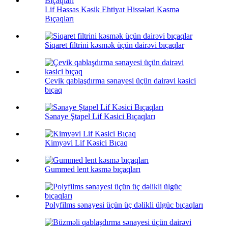
Lif Həssas Kəsik Ehtiyat Hissələri Kəsmə
Bıçaqları
Siqaret filtrini kəsmək üçün dairəvi bıçaqlar
Çevik qablaşdırma sənayesi üçün dairəvi kəsici
bıçaq
Sənaye Ştapel Lif Kəsici Bıçaqları
Kimyəvi Lif Kəsici Bıçaq
Gummed lent kəsmə bıçaqları
Polyfilms sənayesi üçün üç dəlikli ülgüc bıçaqları