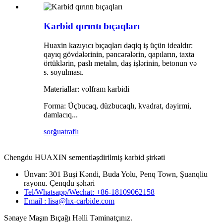
Karbid qırıntı bıçaqları
Huaxin kazıyıcı bıçaqları dəqiq iş üçün idealdır:
qayıq gövdələrinin, pəncərələrin, qapıların, taxta
örtüklərin, paslı metalın, daş işlərinin, betonun və
s. soyulması.
Materiallar: volfram karbidi
Forma: Üçbucaq, düzbucaqlı, kvadrat, dəyirmi,
damlacıq...
sorğu
ətraflı
Chengdu HUAXIN sementləşdirilmiş karbid şirkəti
Ünvan: 301 Buşi Kəndi, Buda Yolu, Penq Town, Şuanqliu
rayonu. Çenqdu şəhəri
Tel/Whatsapp/Wechat: +86-18109062158
Email : lisa@hx-carbide.com
Sənaye Maşın Bıçağı Həlli Təminatçınız.