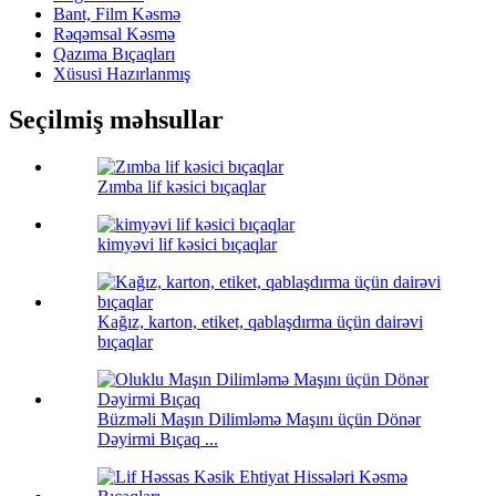
Bant, Film Kəsmə
Rəqəmsal Kəsmə
Qazıma Bıçaqları
Xüsusi Hazırlanmış
Seçilmiş məhsullar
Zımba lif kəsici bıçaqlar
kimyəvi lif kəsici bıçaqlar
Kağız, karton, etiket, qablaşdırma üçün dairəvi
bıçaqlar
Büzməli Maşın Dilimləmə Maşını üçün Dönər
Dəyirmi Bıçaq ...