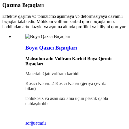
Qazıma Bıçaqları
Effektiv qaşıma və təmizləmə aşınmaya və deformasiyaya davamlı
bıçaqlar tələb edir. Möhkəm volfram karbid qırıcı bıçaqlarımız
həddindən artıq təzyiq və aşınma altında profilini və itiliyini qoruyur.
Boya Qazıcı Bıçaqları
Məhsulun adı: Volfram Karbid Boya Qırıntı
Bıçaqları
Material: Qatı volfram karbidi
Kəsici Kənar: 2-Kəsici Kənar (geriyə çevrilə
bilən)
təhlükəsiz və asan saxlama üçün plastik qabla
qablaşdırılıb
sorğu
ətraflı