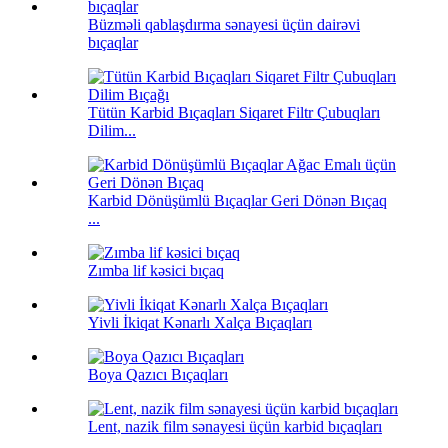
Büzməli qablaşdırma sənayesi üçün dairəvi
bıçaqlar
Tütün Karbid Bıçaqları Siqaret Filtr Çubuqları
Dilim...
Karbid Dönüşümlü Bıçaqlar Geri Dönən Bıçaq
...
Zımba lif kəsici bıçaq
Yivli İkiqat Kənarlı Xalça Bıçaqları
Boya Qazıcı Bıçaqları
Lent, nazik film sənayesi üçün karbid bıçaqları