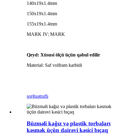
140x19x1.4mm
150x19x1.4mm
155x19x1.4mm
MARK IV; MARK
Qeyd: Xüsusi ölçü üçün qəbul edilir
Material: Saf volfram karbidi
sorğu
ətraflı
Büzməli kağız və plastik torbaları
kəsmək üçün dairəvi kəsici bıçaq