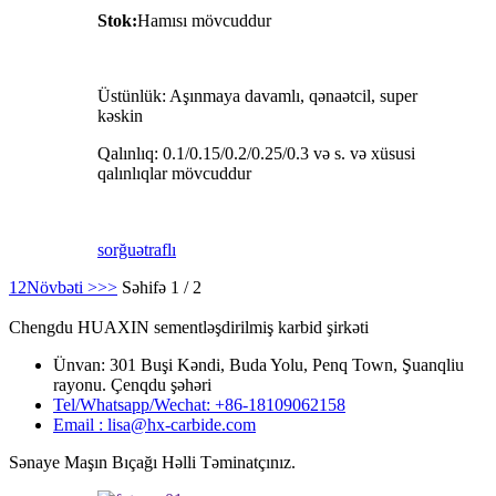
Stok:
Hamısı mövcuddur
Üstünlük: Aşınmaya davamlı, qənaətcil, super
kəskin
Qalınlıq: 0.1/0.15/0.2/0.25/0.3 və s. və xüsusi
qalınlıqlar mövcuddur
sorğu
ətraflı
1
2
Növbəti >
>>
Səhifə 1 / 2
Chengdu HUAXIN sementləşdirilmiş karbid şirkəti
Ünvan: 301 Buşi Kəndi, Buda Yolu, Penq Town, Şuanqliu
rayonu. Çenqdu şəhəri
Tel/Whatsapp/Wechat: +86-18109062158
Email : lisa@hx-carbide.com
Sənaye Maşın Bıçağı Həlli Təminatçınız.