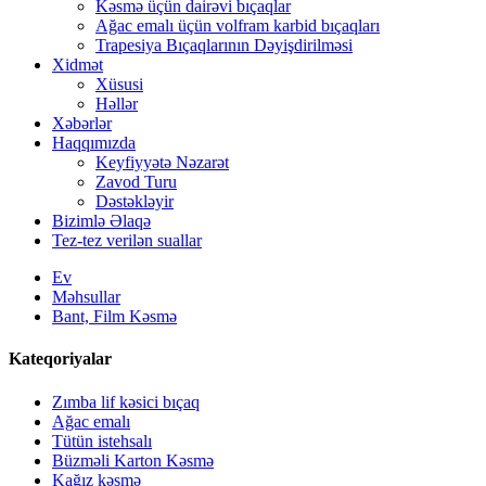
Kəsmə üçün dairəvi bıçaqlar
Ağac emalı üçün volfram karbid bıçaqları
Trapesiya Bıçaqlarının Dəyişdirilməsi
Xidmət
Xüsusi
Həllər
Xəbərlər
Haqqımızda
Keyfiyyətə Nəzarət
Zavod Turu
Dəstəkləyir
Bizimlə Əlaqə
Tez-tez verilən suallar
Ev
Məhsullar
Bant, Film Kəsmə
Kateqoriyalar
Zımba lif kəsici bıçaq
Ağac emalı
Tütün istehsalı
Büzməli Karton Kəsmə
Kağız kəsmə