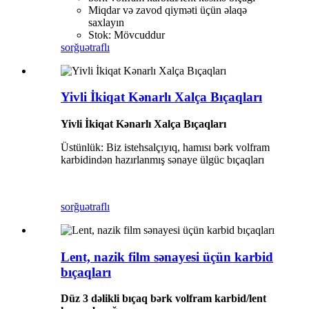
Miqdar və zavod qiyməti üçün əlaqə
saxlayın
Stok: Mövcuddur
sorğu
ətraflı
Yivli İkiqat Kənarlı Xalça Bıçaqları
Yivli İkiqat Kənarlı Xalça Bıçaqları
Üstünlük: Biz istehsalçıyıq, hamısı bərk volfram
karbidindən hazırlanmış sənaye ülgüc bıçaqları
sorğu
ətraflı
Lent, nazik film sənayesi üçün karbid
bıçaqları
Düz 3 dəlikli bıçaq bərk volfram karbid/lent