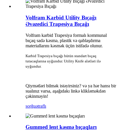
Volfram Karbid Utility Bıçağı
Əvəzedici Trapesiya Bıçağı
Volfram karbid Trapesiya formalı kommunal
bıçaq sadə kəsmə, plastik və qablaşdırma
materiallarını kəsmək üçün istifadə olunur.
Karbid Trapesiya bıçağı bütün standart bıçaq
tutacaqlarına uyğundur. Utility Knife alətləri ilə
uyğundur.
Qiymətləri bilmək istəyirsiniz? və ya hər hansı bir
sualınız varsa, aşağıdakı linkə klikləməkdən
çəkinməyin!
sorğu
ətraflı
Gummed lent kəsmə bıçaqları