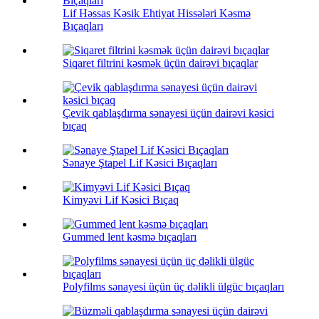
Lif Həssas Kəsik Ehtiyat Hissələri Kəsmə
Bıçaqları
Siqaret filtrini kəsmək üçün dairəvi bıçaqlar
Çevik qablaşdırma sənayesi üçün dairəvi kəsici
bıçaq
Sənaye Ştapel Lif Kəsici Bıçaqları
Kimyəvi Lif Kəsici Bıçaq
Gummed lent kəsmə bıçaqları
Polyfilms sənayesi üçün üç dəlikli ülgüc bıçaqları