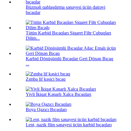
Büzməli qablaşdırma sənayesi üçün dairəvi
bıçaqlar
Tütün Karbid Bıçaqları Siqaret Filtr Çubuqları
Dilim...
Karbid Dönüşümlü Bıçaqlar Geri Dönən Bıçaq
...
Zımba lif kəsici bıçaq
Yivli İkiqat Kənarlı Xalça Bıçaqları
Boya Qazıcı Bıçaqları
Lent, nazik film sənayesi üçün karbid bıçaqları