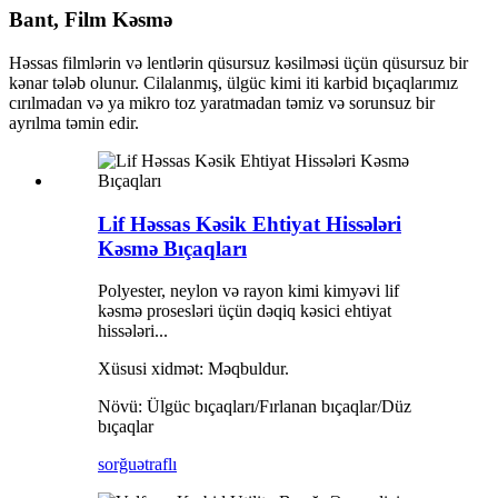
Bant, Film Kəsmə
Həssas filmlərin və lentlərin qüsursuz kəsilməsi üçün qüsursuz bir
kənar tələb olunur. Cilalanmış, ülgüc kimi iti karbid bıçaqlarımız
cırılmadan və ya mikro toz yaratmadan təmiz və sorunsuz bir
ayrılma təmin edir.
Lif Həssas Kəsik Ehtiyat Hissələri
Kəsmə Bıçaqları
Polyester, neylon və rayon kimi kimyəvi lif
kəsmə prosesləri üçün dəqiq kəsici ehtiyat
hissələri...
Xüsusi xidmət: Məqbuldur.
Növü: Ülgüc bıçaqları/Fırlanan bıçaqlar/Düz
bıçaqlar
sorğu
ətraflı