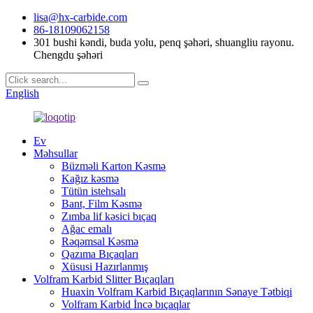
lisa@hx-carbide.com
86-18109062158
301 bushi kəndi, buda yolu, penq şəhəri, shuangliu rayonu.
Chengdu şəhəri
English
Ev
Məhsullar
Büzməli Karton Kəsmə
Kağız kəsmə
Tütün istehsalı
Bant, Film Kəsmə
Zımba lif kəsici bıçaq
Ağac emalı
Rəqəmsal Kəsmə
Qazıma Bıçaqları
Xüsusi Hazırlanmış
Volfram Karbid Slitter Bıçaqları
Huaxin Volfram Karbid Bıçaqlarının Sənaye Tətbiqi
Volfram Karbid İncə bıçaqlar