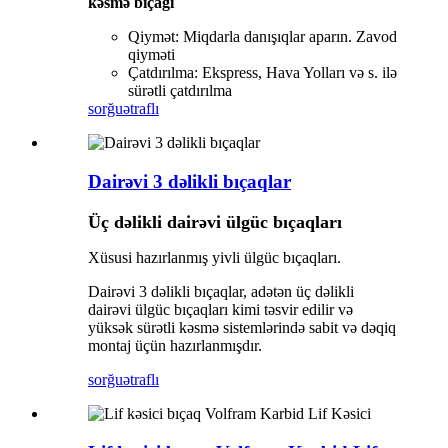
kəsmə bıçağı
Qiymət: Miqdarla danışıqlar aparın. Zavod
qiyməti
Çatdırılma: Ekspress, Hava Yolları və s. ilə
sürətli çatdırılma
sorğu
ətraflı
Dairəvi 3 dəlikli bıçaqlar
Üç dəlikli dairəvi ülgüc bıçaqları
Xüsusi hazırlanmış yivli ülgüc bıçaqları.
Dairəvi 3 dəlikli bıçaqlar, adətən üç dəlikli
dairəvi ülgüc bıçaqları kimi təsvir edilir və
yüksək sürətli kəsmə sistemlərində sabit və dəqiq
montaj üçün hazırlanmışdır.
sorğu
ətraflı