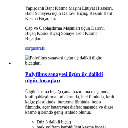
Yapışqanlı Bant Kəsmə Maşını Ehtiyat Hissələri,
Bant Sənayesi üçün Dairəvi Bıçaq, Rezinli Bant
Kəsmə Bıçaqları.
Çap və Qablaşdırma Maşınları üçün Dairəvi
Bıçaq Kəsici Bıçaq Sənaye Lent Kəsmə
Bıçaqları
sorğu
ətraflı
Polyfilms sənayesi üçün üç dəlikli
ülgüc bıçaqları
Ülgüc kəsmə bıçağı çanta hazırlama maşınında,
kraft qablaşdırma torbalarında, inci filmində, kraft
kağız plastikində, buraxma filmində, bopp
filmində, açar batareyası diafraqmasında və digər
kəsmə işlərində geniş istifadə olunur.
Düz 3 dəlikli bıçaq
bərk volfram karbidi/lent kəsmə bıçağı