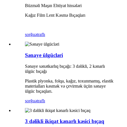
Büzməli Maşın Ehtiyat hissələri
Kağız Film Lent Kəsmə Bıçaqları
sorğu
ətraflı
Sənaye ülgücləri
Sənaye sənətkarlıq bıçağı: 3 dəlikli, 2 kənarlı
ülgüc bıçağı
Plastik plyonka, folqa, kağız, toxunmamış, elastik
materialları kəsmək və çevirmək üçün sənaye
ülgüc bıçaqları.
sorğu
ətraflı
3 dəlikli ikiqat kənarlı kəsici bıçaq