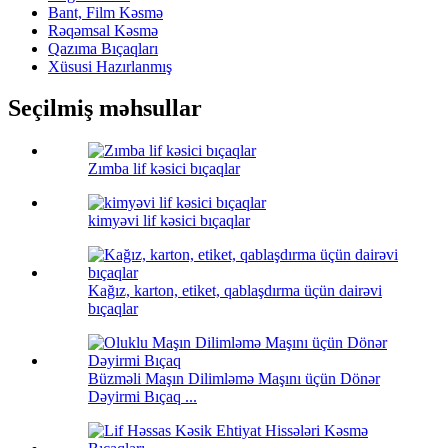
Bant, Film Kəsmə
Rəqəmsal Kəsmə
Qazıma Bıçaqları
Xüsusi Hazırlanmış
Seçilmiş məhsullar
Zımba lif kəsici bıçaqlar
kimyəvi lif kəsici bıçaqlar
Kağız, karton, etiket, qablaşdırma üçün dairəvi
bıçaqlar
Büzməli Maşın Dilimləmə Maşını üçün Dönər
Dəyirmi Bıçaq ...