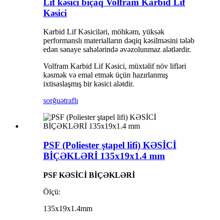
Lif kəsici bıçaq Volfram Karbid Lif
Kəsici
Karbid Lif Kəsiciləri, möhkəm, yüksək
performanslı materialların dəqiq kəsilməsini tələb
edən sənaye sahələrində əvəzolunmaz alətlərdir.
Volfram Karbid Lif Kəsici, müxtəlif növ lifləri
kəsmək və emal etmək üçün hazırlanmış
ixtisaslaşmış bir kəsici alətdir.
sorğu
ətraflı
PSF (Poliester ştapel lifi) KƏSİCİ
BİÇƏKLƏRİ 135x19x1.4 mm
PSF KƏSİCİ BİÇƏKLƏRİ
Ölçü:
135x19x1.4mm