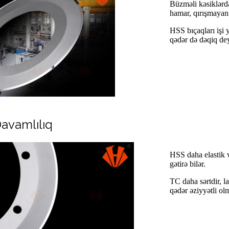
Büzməli kəsiklərdə
hamar, qırışmayan 
HSS bıçaqları işi 
qədər də dəqiq dey
Davamlılıq
HSS daha elastik v
gətirə bilər.
TC daha sərtdir, l
qədər əziyyətli ol