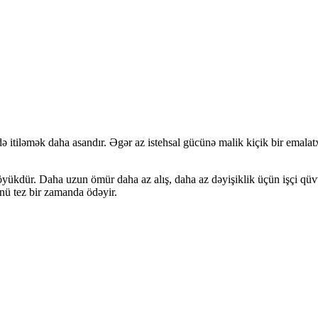
 itiləmək daha asandır. Əgər az istehsal gücünə malik kiçik bir emalatx
yükdür. Daha uzun ömür daha az alış, daha az dəyişiklik üçün işçi qüv
nü tez bir zamanda ödəyir.