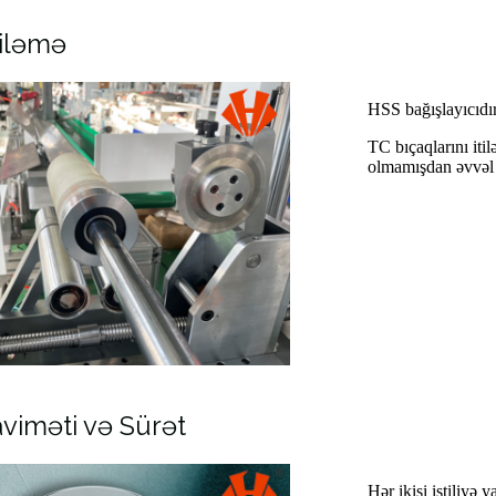
tiləmə
HSS bağışlayıcıdır 
TC bıçaqlarını iti
olmamışdan əvvəl 
aviməti və Sürət
Hər ikisi istiliyə