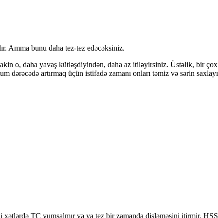
qalır. Amma bunu daha tez-tez edəcəksiniz.
kin o, daha yavaş kütləşdiyindən, daha az itiləyirsiniz. Üstəlik, bir çox
 dərəcədə artırmaq üçün istifadə zamanı onları təmiz və sərin saxlayı
əli xətlərdə TC yumşalmır və ya tez bir zamanda dişləməsini itirmir. HS