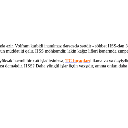
 əzir. Volfram karbidi inanılmaz dərəcədə sərtdir - söhbət HSS-dən 3-4
un müddət iti qalır. HSS möhkəmdir, lakin kağız lifləri kənarında zımpa
üksək həcmli bir xətt işlədirsinizsə,
TC bıçaqları
itiləmə və ya dəyişd
ısı deməkdir. HSS? Daha yüngül işlər üçün yaxşıdır, amma onları daha t