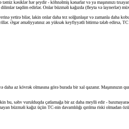
 təmiz kəsiklər hər şeydir - köhnəlmiş kənarlar və ya maşınınızı tıxayan 
dilimlər təqdim edirlər. Onlar büzməli kağızda (fleyta və laynerlər) müxt
yerinə yetirə bilər, lakin onlar daha tez solğunlaşır və zamanla daha kob
illər. Əgər əməliyyatınız ən yüksək keyfiyyətli bitirmə tələb edirsə, TC
ə daha az kövrək olmasına görə burada bir xal qazanır. Maşınınızın quru
akin bu, səhv vurulduqda çatlamağa bir az daha meylli edir - baxmayara
mayan büzməli kağız üçün TC-nin davamlılığı qırılma riski olmadan özün