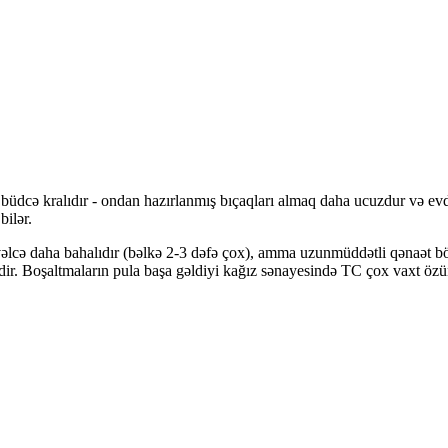
üdcə kralıdır - ondan hazırlanmış bıçaqları almaq daha ucuzdur və evdə
bilər.
əlcə daha bahalıdır (bəlkə 2-3 dəfə çox), amma uzunmüddətli qənaət bö
ir. Boşaltmaların pula başa gəldiyi kağız sənayesində TC çox vaxt özü