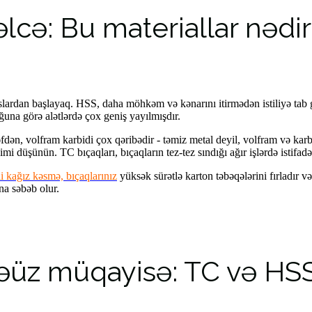
lcə: Bu materiallar nədir
slardan başlayaq. HSS, daha möhkəm və kənarını itirmədən istiliyə tab 
ğuna görə alətlərdə çox geniş yayılmışdır.
fdən, volfram karbidi çox qəribədir - təmiz metal deyil, volfram və karb
imi düşünün. TC bıçaqları, bıçaqların tez-tez sındığı ağır işlərdə istifad
i kağız kəsmə, bıçaqlarınız
yüksək sürətlə karton təbəqələrini fırladır v
na səbəb olur.
əüz müqayisə: TC və HS