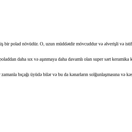
iş bir polad növüdür. O, uzun müddətdir mövcuddur və əlverişli və isti
adi poladdan daha sıx və aşınmaya daha davamlı olan super sərt keramika k
iflər zamanla bıçağı üyüdə bilər və bu da kənarların solğunlaşmasına və kəs