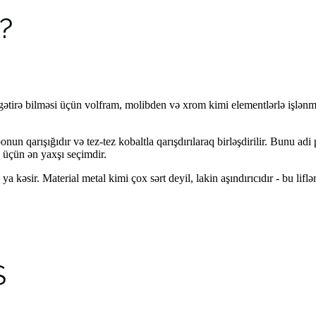
?
gətirə bilməsi üçün volfram, molibden və xrom kimi elementlərlə işlənm
onun qarışığıdır və tez-tez kobaltla qarışdırılaraq birləşdirilir. Bunu 
ə üçün ən yaxşı seçimdir.
ə ya kəsir. Material metal kimi çox sərt deyil, lakin aşındırıcıdır - bu l
S