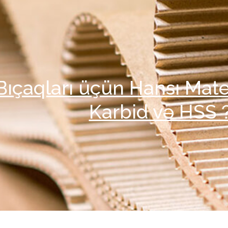
ıçaqları üçün Hansı Mater
Karbid və HSS