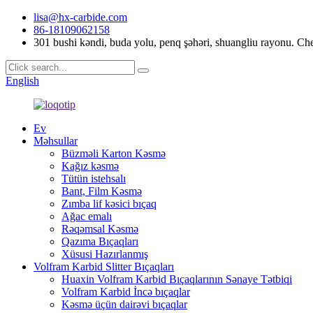
lisa@hx-carbide.com
86-18109062158
301 bushi kəndi, buda yolu, penq şəhəri, shuangliu rayonu. Ch
English
Ev
Məhsullar
Büzməli Karton Kəsmə
Kağız kəsmə
Tütün istehsalı
Bant, Film Kəsmə
Zımba lif kəsici bıçaq
Ağac emalı
Rəqəmsal Kəsmə
Qazıma Bıçaqları
Xüsusi Hazırlanmış
Volfram Karbid Slitter Bıçaqları
Huaxin Volfram Karbid Bıçaqlarının Sənaye Tətbiqi
Volfram Karbid İncə bıçaqlar
Kəsmə üçün dairəvi bıçaqlar