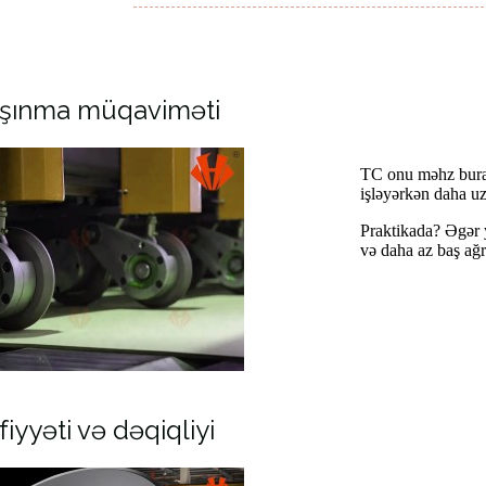
 aşınma müqaviməti
TC onu məhz burada
işləyərkən daha uz
Praktikada? Əgər y
və daha az baş ağr
yyəti və dəqiqliyi