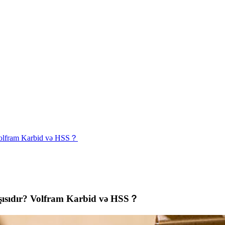
 Volfram Karbid və HSS？
xşısıdır? Volfram Karbid və HSS？