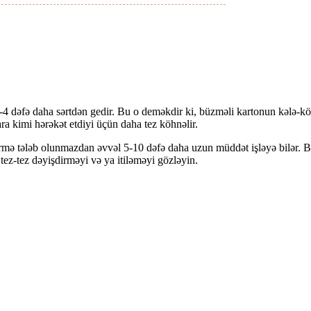
 dəfə daha sərtdən gedir. Bu o deməkdir ki, büzməli kartonun kələ-kötü
ra kimi hərəkət etdiyi üçün daha tez köhnəlir.
irmə tələb olunmazdan əvvəl 5-10 dəfə daha uzun müddət işləyə bilər. B
ez-tez dəyişdirməyi və ya itiləməyi gözləyin.