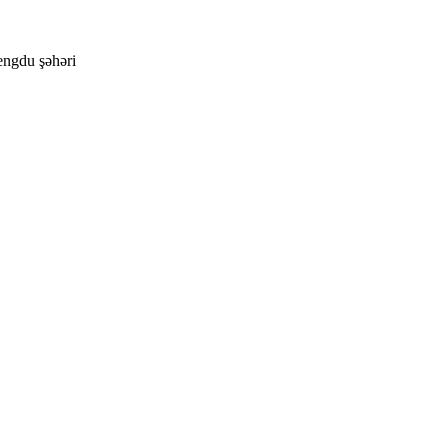
engdu şəhəri