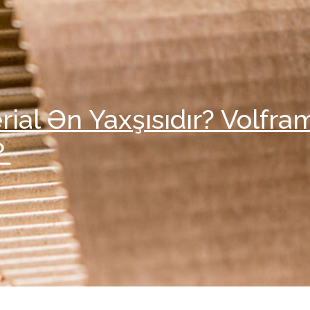
ial Ən Yaxşısıdır? Volfra
？