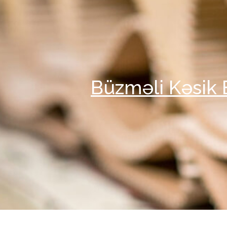
Büzməli Kəsik B