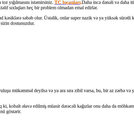
toz yığılmasını istəmirsiniz.
TC bıçaqları,
Daha incə dənəli və daha iti
əlif sıxlıqları heç bir problem olmadan emal edirlər.
ud kəsiklərə səbəb olur. Üstəlik, onlar super nazik və ya yüksək sürətli 
 sizin dostunuzdur.
luşu mükəmməl deyilsə və ya ara sıra zibil varsa, bu, bir az zərbə və y
q ki, kobalt əlavə edilmiş müasir dərəcəli kağızlar onu daha da möhkəm
ü göstərir.