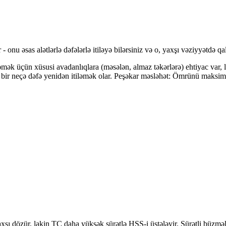
- onu əsas alətlərlə dəfələrlə itiləyə bilərsiniz və o, yaxşı vəziyyətdə 
ləmək üçün xüsusi avadanlıqlara (məsələn, almaz təkərlərə) ehtiyac var, la
bir neçə dəfə yenidən itiləmək olar. Peşəkar məsləhət: Ömrünü maksimum
 yaxşı dözür, lakin TC daha yüksək sürətlə HSS-i üstələyir. Sürətli büzm