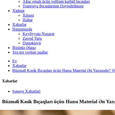
Ağac emalı üçün volfram karbid bıçaqları
Trapesiya Bıçaqlarının Dəyişdirilməsi
Xidmət
Xüsusi
Həllər
Xəbərlər
Haqqımızda
Keyfiyyətə Nəzarət
Zavod Turu
Dəstəkləyir
Bizimlə Əlaqə
Tez-tez verilən suallar
Ev
Xəbərlər
Büzməli Kəsik Bıçaqları üçün Hansı Material Ən Yaxşısıdır?
Xəbərlər
Sənaye Xəbərləri
Büzməli Kəsik Bıçaqları üçün Hansı Material Ən Ya