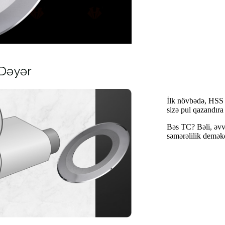
 Dəyər
İlk növbədə, HSS b
sizə pul qazandıra 
Bəs TC? Bəli, əvv
səmərəlilik deməkd