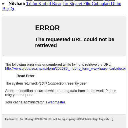
Növbəti:
Tütün Karbid Bıçaqları Siqaret Filtr Çubuqları Dilim
Bıçağı