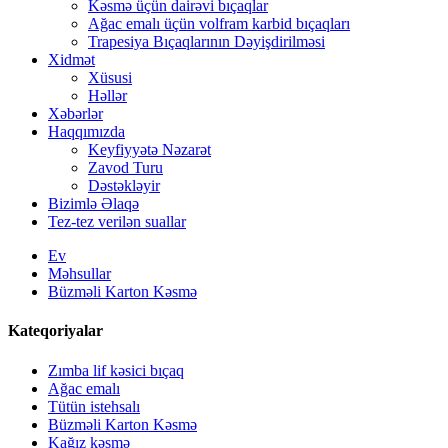
Kəsmə üçün dairəvi bıçaqlar
Ağac emalı üçün volfram karbid bıçaqları
Trapesiya Bıçaqlarının Dəyişdirilməsi
Xidmət
Xüsusi
Həllər
Xəbərlər
Haqqımızda
Keyfiyyətə Nəzarət
Zavod Turu
Dəstəkləyir
Bizimlə Əlaqə
Tez-tez verilən suallar
Ev
Məhsullar
Büzməli Karton Kəsmə
Kateqoriyalar
Zımba lif kəsici bıçaq
Ağac emalı
Tütün istehsalı
Büzməli Karton Kəsmə
Kağız kəsmə