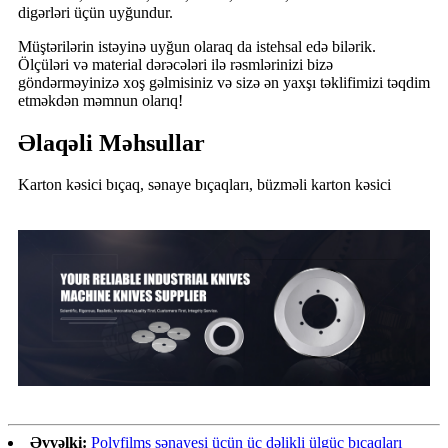
digərləri üçün uyğundur.
Müştərilərin istəyinə uyğun olaraq da istehsal edə bilərik.
Ölçüləri və material dərəcələri ilə rəsmlərinizi bizə
göndərməyinizə xoş gəlmisiniz və sizə ən yaxşı təklifimizi təqdim
etməkdən məmnun olarıq!
Əlaqəli Məhsullar
Karton kəsici bıçaq, sənaye bıçaqları, büzməli karton kəsici
Əvvəlki:
Polyfilms sənayesi üçün üç dəlikli ülgüc bıçaqları