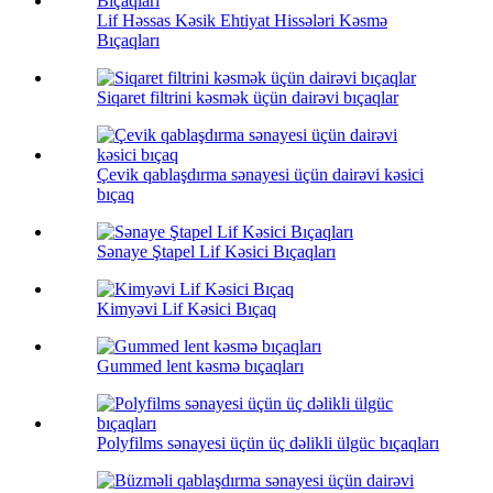
Lif Həssas Kəsik Ehtiyat Hissələri Kəsmə
Bıçaqları
Siqaret filtrini kəsmək üçün dairəvi bıçaqlar
Çevik qablaşdırma sənayesi üçün dairəvi kəsici
bıçaq
Sənaye Ştapel Lif Kəsici Bıçaqları
Kimyəvi Lif Kəsici Bıçaq
Gummed lent kəsmə bıçaqları
Polyfilms sənayesi üçün üç dəlikli ülgüc bıçaqları