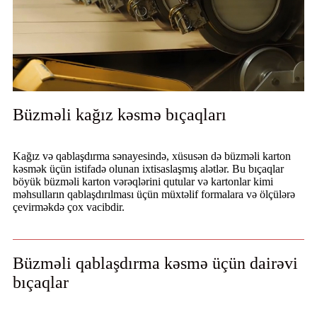
Büzməli kağız kəsmə bıçaqları
Kağız və qablaşdırma sənayesində, xüsusən də büzməli karton
kəsmək üçün istifadə olunan ixtisaslaşmış alətlər. Bu bıçaqlar
böyük büzməli karton vərəqlərini qutular və kartonlar kimi
məhsulların qablaşdırılması üçün müxtəlif formalara və ölçülərə
çevirməkdə çox vacibdir.
Büzməli qablaşdırma kəsmə üçün dairəvi
bıçaqlar