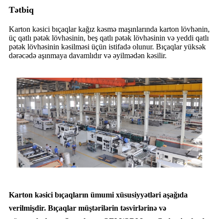
Tətbiq
Karton kəsici bıçaqlar kağız kəsmə maşınlarında karton lövhənin,
üç qatlı pətək lövhəsinin, beş qatlı pətək lövhəsinin və yeddi qatlı
pətək lövhəsinin kəsilməsi üçün istifadə olunur. Bıçaqlar yüksək
dərəcədə aşınmaya davamlıdır və əyilmədən kəsilir.
Karton kəsici bıçaqların ümumi xüsusiyyətləri aşağıda
verilmişdir. Bıçaqlar müştərilərin təsvirlərinə və