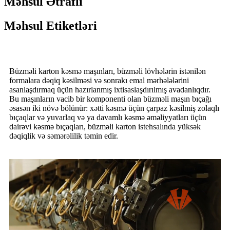
Məhsul Ətraflı
Məhsul Etiketləri
Büzməli karton kəsmə maşınları, büzməli lövhələrin istənilən
formalara dəqiq kəsilməsi və sonrakı emal mərhələlərini
asanlaşdırmaq üçün hazırlanmış ixtisaslaşdırılmış avadanlıqdır.
Bu maşınların vacib bir komponenti olan büzməli maşın bıçağı
əsasən iki növə bölünür: xətti kəsmə üçün çarpaz kəsilmiş zolaqlı
bıçaqlar və yuvarlaq və ya davamlı kəsmə əməliyyatları üçün
dairəvi kəsmə bıçaqları, büzməli karton istehsalında yüksək
dəqiqlik və səmərəlilik təmin edir.