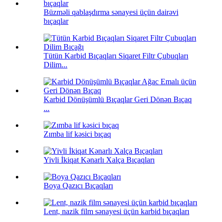
Büzməli qablaşdırma sənayesi üçün dairəvi
bıçaqlar
Tütün Karbid Bıçaqları Siqaret Filtr Çubuqları
Dilim...
Karbid Dönüşümlü Bıçaqlar Geri Dönən Bıçaq
...
Zımba lif kəsici bıçaq
Yivli İkiqat Kənarlı Xalça Bıçaqları
Boya Qazıcı Bıçaqları
Lent, nazik film sənayesi üçün karbid bıçaqları