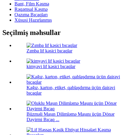
Bant, Film Kəsmə
Rəqəmsal Kəsmə
Qazıma Bıçaqları
Xüsusi Hazırlanmış
Seçilmiş məhsullar
Zımba lif kəsici bıçaqlar
kimyəvi lif kəsici bıçaqlar
Kağız, karton, etiket, qablaşdırma üçün dairəvi
bıçaqlar
Büzməli Maşın Dilimləmə Maşını üçün Dönər
Dəyirmi Bıçaq ...