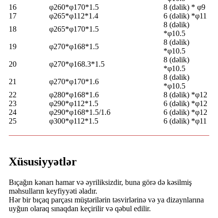
16
φ260*φ170*1.5
8 (dəlik) * φ9
17
φ265*φ112*1.4
6 (dəlik) *φ11
8 (dəlik)
18
φ265*φ170*1.5
*φ10.5
8 (dəlik)
19
φ270*φ168*1.5
*φ10.5
8 (dəlik)
20
φ270*φ168.3*1.5
*φ10.5
8 (dəlik)
21
φ270*φ170*1.6
*φ10.5
22
φ280*φ168*1.6
8 (dəlik) *φ12
23
φ290*φ112*1.5
6 (dəlik) *φ12
24
φ290*φ168*1.5/1.6
6 (dəlik) *φ12
25
φ300*φ112*1.5
6 (dəlik) *φ11
Xüsusiyyətlər
Bıçağın kənarı hamar və əyriliksizdir, buna görə də kəsilmiş
məhsulların keyfiyyəti əladır.
Hər bir bıçaq parçası müştərilərin təsvirlərinə və ya dizaynlarına
uyğun olaraq sınaqdan keçirilir və qəbul edilir.