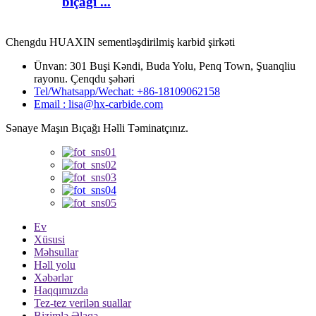
bıçağı ...
Chengdu HUAXIN sementləşdirilmiş karbid şirkəti
Ünvan: 301 Buşi Kəndi, Buda Yolu, Penq Town, Şuanqliu
rayonu. Çenqdu şəhəri
Tel/Whatsapp/Wechat: +86-18109062158
Email : lisa@hx-carbide.com
Sənaye Maşın Bıçağı Həlli Təminatçınız.
Ev
Xüsusi
Məhsullar
Həll yolu
Xəbərlər
Haqqımızda
Tez-tez verilən suallar
Bizimlə Əlaqə