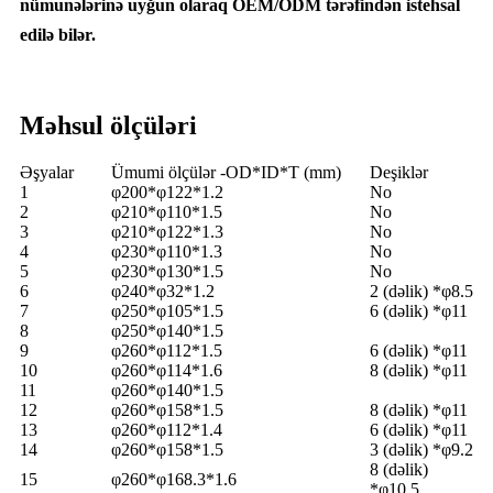
nümunələrinə uyğun olaraq OEM/ODM tərəfindən istehsal
edilə bilər.
Məhsul ölçüləri
Əşyalar
Ümumi ölçülər -OD*ID*T (mm)
Deşiklər
1
φ200*φ122*1.2
No
2
φ210*φ110*1.5
No
3
φ210*φ122*1.3
No
4
φ230*φ110*1.3
No
5
φ230*φ130*1.5
No
6
φ240*φ32*1.2
2 (dəlik) *φ8.5
7
φ250*φ105*1.5
6 (dəlik) *φ11
8
φ250*φ140*1.5
9
φ260*φ112*1.5
6 (dəlik) *φ11
10
φ260*φ114*1.6
8 (dəlik) *φ11
11
φ260*φ140*1.5
12
φ260*φ158*1.5
8 (dəlik) *φ11
13
φ260*φ112*1.4
6 (dəlik) *φ11
14
φ260*φ158*1.5
3 (dəlik) *φ9.2
8 (dəlik)
15
φ260*φ168.3*1.6
*φ10.5