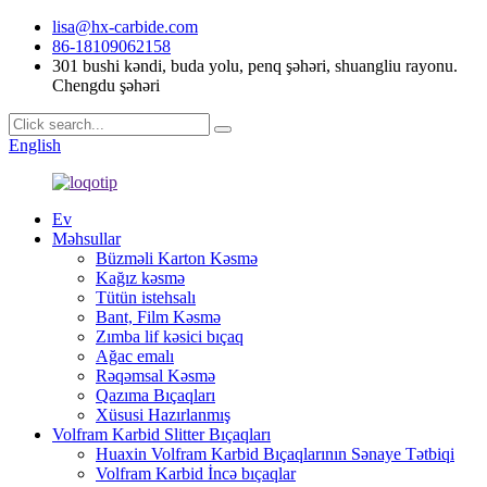
lisa@hx-carbide.com
86-18109062158
301 bushi kəndi, buda yolu, penq şəhəri, shuangliu rayonu.
Chengdu şəhəri
English
Ev
Məhsullar
Büzməli Karton Kəsmə
Kağız kəsmə
Tütün istehsalı
Bant, Film Kəsmə
Zımba lif kəsici bıçaq
Ağac emalı
Rəqəmsal Kəsmə
Qazıma Bıçaqları
Xüsusi Hazırlanmış
Volfram Karbid Slitter Bıçaqları
Huaxin Volfram Karbid Bıçaqlarının Sənaye Tətbiqi
Volfram Karbid İncə bıçaqlar