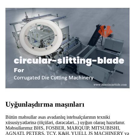
Uyğunlaşdırma maşınları
Bütün məhsullar əsas avadanlıq istehsalçılarının texniki
xüsusiyyətlərinə (ölçüləri, dərəcələri...) uyğun olaraq hazırlanır.
Məhsullarımız BHS, FOSBER, MARQUIP, MITSUBISHI,
AGNATI, PETERS, TCY, K&H, YUELI, JS MACHINERY və