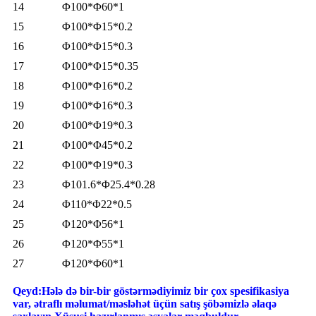
14
Φ100*Φ60*1
15
Φ100*Φ15*0.2
16
Φ100*Φ15*0.3
17
Φ100*Φ15*0.35
18
Φ100*Φ16*0.2
19
Φ100*Φ16*0.3
20
Φ100*Φ19*0.3
21
Φ100*Φ45*0.2
22
Φ100*Φ19*0.3
23
Φ101.6*Φ25.4*0.28
24
Φ110*Φ22*0.5
25
Φ120*Φ56*1
26
Φ120*Φ55*1
27
Φ120*Φ60*1
Qeyd:
Hələ də bir-bir göstərmədiyimiz bir çox spesifikasiya
var, ətraflı məlumat/məsləhət üçün satış şöbəmizlə əlaqə