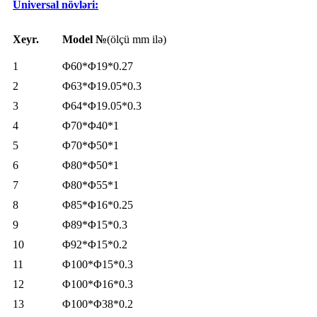
Universal növləri:
Xeyr.
Model №
(ölçü mm ilə)
1
Φ60*Φ19*0.27
2
Φ63*Φ19.05*0.3
3
Φ64*Φ19.05*0.3
4
Φ70*Φ40*1
5
Φ70*Φ50*1
6
Φ80*Φ50*1
7
Φ80*Φ55*1
8
Φ85*Φ16*0.25
9
Φ89*Φ15*0.3
10
Φ92*Φ15*0.2
11
Φ100*Φ15*0.3
12
Φ100*Φ16*0.3
13
Φ100*Φ38*0.2