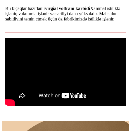
Bu bıçaqlar hazırlanır
virgial volfram karbidi
Xammal istiliklə
işlənir, vakuumla işlənir və sərtliyi daha yüksəkdir. Məhsulun
sabitliyini təmin etmək üçün öz fabrikimizdə istiliklə işlənir.