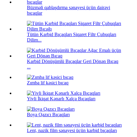
Büzməli qablaşdırma sənayesi üçün dairəvi
bıçaqlar
Tütün Karbid Bıçaqları Siqaret Filtr Çubuqları
Dilim...
Karbid Dönüşümlü Bıçaqlar Geri Dönən Bıçaq
...
Zımba lif kəsici bıçaq
Yivli İkiqat Kənarlı Xalça Bıçaqları
Boya Qazıcı Bıçaqları
Lent, nazik film sənayesi üçün karbid bıçaqları