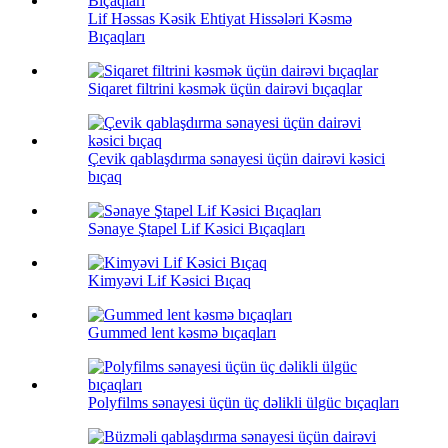
Lif Həssas Kəsik Ehtiyat Hissələri Kəsmə
Bıçaqları
Siqaret filtrini kəsmək üçün dairəvi bıçaqlar
Çevik qablaşdırma sənayesi üçün dairəvi kəsici
bıçaq
Sənaye Ştapel Lif Kəsici Bıçaqları
Kimyəvi Lif Kəsici Bıçaq
Gummed lent kəsmə bıçaqları
Polyfilms sənayesi üçün üç dəlikli ülgüc bıçaqları