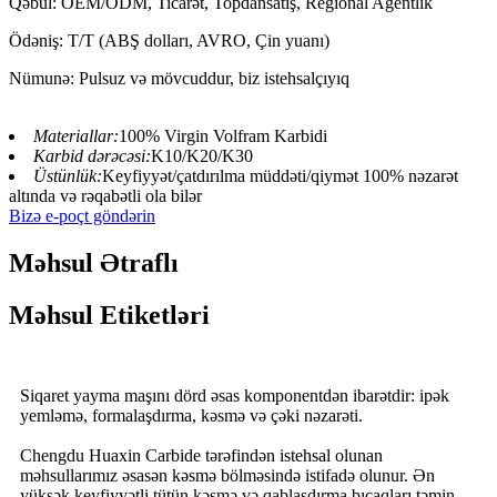
Qəbul: OEM/ODM, Ticarət, Topdansatış, Regional Agentlik
Ödəniş: T/T (ABŞ dolları, AVRO, Çin yuanı)
Nümunə: Pulsuz və mövcuddur, biz istehsalçıyıq
Materiallar:
100% Virgin Volfram Karbidi
Karbid dərəcəsi:
K10/K20/K30
Üstünlük:
Keyfiyyət/çatdırılma müddəti/qiymət 100% nəzarət
altında və rəqabətli ola bilər
Bizə e-poçt göndərin
Məhsul Ətraflı
Məhsul Etiketləri
Siqaret yayma maşını dörd əsas komponentdən ibarətdir: ipək
yemləmə, formalaşdırma, kəsmə və çəki nəzarəti.
Chengdu Huaxin Carbide tərəfindən istehsal olunan
məhsullarımız əsasən kəsmə bölməsində istifadə olunur. Ən
yüksək keyfiyyətli tütün kəsmə və qablaşdırma bıçaqları təmin