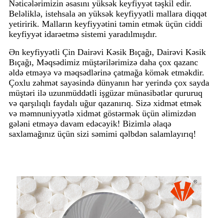
Nəticələrimizin əsasını yüksək keyfiyyət təşkil edir.
Beləliklə, istehsala ən yüksək keyfiyyətli mallara diqqət
yetiririk. Malların keyfiyyətini təmin etmək üçün ciddi
keyfiyyət idarəetmə sistemi yaradılmışdır.
Ən keyfiyyətli Çin Dairəvi Kəsik Bıçağı, Dairəvi Kəsik
Bıçağı, Məqsədimiz müştərilərimizə daha çox qazanc
əldə etməyə və məqsədlərinə çatmağa kömək etməkdir.
Çoxlu zəhmət sayəsində dünyanın hər yerində çox sayda
müştəri ilə uzunmüddətli işgüzar münasibətlər qururuq
və qarşılıqlı faydalı uğur qazanırıq. Sizə xidmət etmək
və məmnuniyyətlə xidmət göstərmək üçün əlimizdən
gələni etməyə davam edəcəyik! Bizimlə əlaqə
saxlamağınız üçün sizi səmimi qəlbdən salamlayırıq!