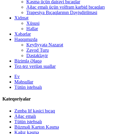
Kəsmə üçün dairəvi bıçaqlar
Ağac emalı üçün volfram karbid bıçaqları
Trapesiya Bıçaqlarının Dəyişdirilməsi
Xidmət
Xüsusi
Həllər
Xəbərlər
Haqqımızda
Keyfiyyətə Nəzarət
Zavod Turu
Dəstəkləyir
Bizimlə Əlaqə
Tez-tez verilən suallar
Ev
Məhsullar
Tütün istehsalı
Kateqoriyalar
Zımba lif kəsici bıçaq
Ağac emalı
Tütün istehsalı
Büzməli Karton Kəsmə
Kağız kəsmə