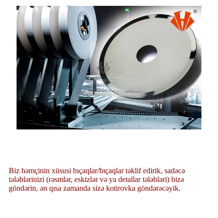
Biz həmçinin xüsusi bıçaqlar/bıçaqlar təklif edirik, sadəcə
tələblərinizi (rəsmlər, eskizlər və ya detallar tələbləri) bizə
göndərin, ən qısa zamanda sizə kotirovka göndərəcəyik.