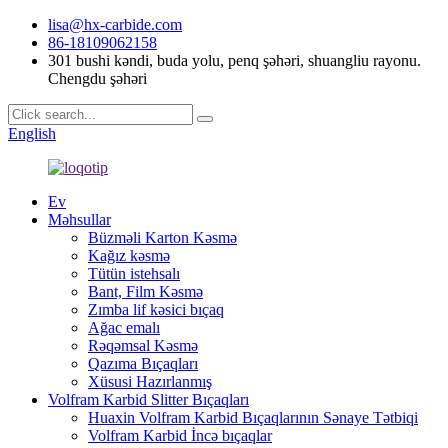
lisa@hx-carbide.com
86-18109062158
301 bushi kəndi, buda yolu, penq şəhəri, shuangliu rayonu.
Chengdu şəhəri
English
Ev
Məhsullar
Büzməli Karton Kəsmə
Kağız kəsmə
Tütün istehsalı
Bant, Film Kəsmə
Zımba lif kəsici bıçaq
Ağac emalı
Rəqəmsal Kəsmə
Qazıma Bıçaqları
Xüsusi Hazırlanmış
Volfram Karbid Slitter Bıçaqları
Huaxin Volfram Karbid Bıçaqlarının Sənaye Tətbiqi
Volfram Karbid İncə bıçaqlar