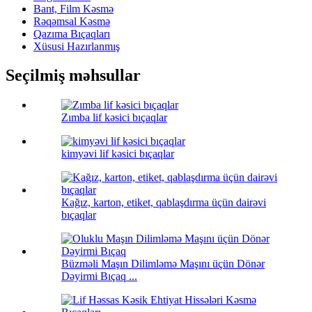
Bant, Film Kəsmə
Rəqəmsal Kəsmə
Qazıma Bıçaqları
Xüsusi Hazırlanmış
Seçilmiş məhsullar
Zımba lif kəsici bıçaqlar
kimyəvi lif kəsici bıçaqlar
Kağız, karton, etiket, qablaşdırma üçün dairəvi
bıçaqlar
Büzməli Maşın Dilimləmə Maşını üçün Dönər
Dəyirmi Bıçaq ...