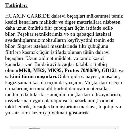
Tətbiqlər:
HUAXIN CARBIDE dairəvi bıçaqları mükəmməl təmiz
kəsici kənarlara malikdir və digər materiallara nisbətən
daha uzun ömürlü filtr çubuqları üçün istifadə edilə
bilər. Peşəkar texniklərimiz və ən qabaqcıl istehsal
avadanlıqlarımız məhsulların keyfiyyətini təmin edə
bilər. Siqaret istehsal maşınlarında filtr çubuğunu
filtrlərə kəsmək üçün istifadə olunan tütün dairəvi
bıçaqları. Uzun xidmət müddəti və təmiz kəsici
kənarları var. Bu dairəvi bıçaqlar tələblərə tətbiq
olunur
MK8, MK9, MK95, Protos 70/80/90, GD121 və
s. kimi tütün maşınları.
Onlar qida sənayesi, məsələn,
kağız saman kəsmə üçün də yaxşıdır. Müştərilərin seçim
etmələri üçün müxtəlif karbid dərəcəli materiallar
təqdim edə bilərik. Həmçinin müştərilərin dizaynlarına,
təsvirlərinə uyğun olaraq xüsusi hazırlanmış xidmət
təklif edirik, bıçaqlarda müştərinin markası, loqotipi və
ya sair kimi lazer çap xidməti göstəririk.