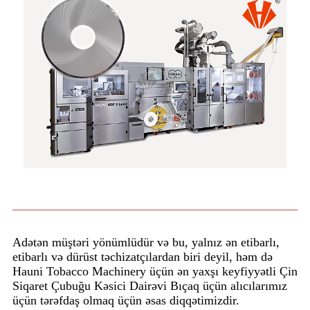
Adətən müştəri yönümlüdür və bu, yalnız ən etibarlı,
etibarlı və dürüst təchizatçılardan biri deyil, həm də
Hauni Tobacco Machinery üçün ən yaxşı keyfiyyətli Çin
Siqaret Çubuğu Kəsici Dairəvi Bıçaq üçün alıcılarımız
üçün tərəfdaş olmaq üçün əsas diqqətimizdir.