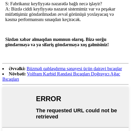
S: Fabrikanız keyfiyyətə nəzarətlə bağlı necə işləyir?
A: Bizdə ciddi keyfiyyətə nəzarət sistemimiz var və peşəkar
müfəttişimiz göndərilmədən əvvəl görünüşü yoxlayacaq və
kəsmə performansını sınaqdan keçirəcək.
Sizdən xəbər almaqdan məmnun olarıq. Bizə sorğu
göndərməyə və ya sifariş göndərməyə xoş gəlmisiniz!
Əvvəlki:
Büzməli qablaşdırma sənayesi üçün dairəvi bıçaqlar
Növbəti:
Volfram Karbid Rəndəsi Bıçaqları Doğrayıcı Ağac
Bıçaqları