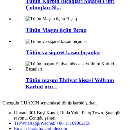
Tütün Karbid Bıçaqları Siqaret Filtri
Çubuqları Sl...
Tütün Maşını üçün Bıçaq
Tütün və siqaret kəsən bıçaqlar
Tütün maşını Ehtiyat hissəsi-Volfram
Karbid ucu...
Chengdu HUAXIN sementləşdirilmiş karbid şirkəti
Ünvan: 301 Buşi Kəndi, Buda Yolu, Penq Town, Şuanqliu
rayonu. Çenqdu şəhəri
Tel/Whatsapp/Wechat: +86-18109062158
Email : lisa@hx-carbide.com