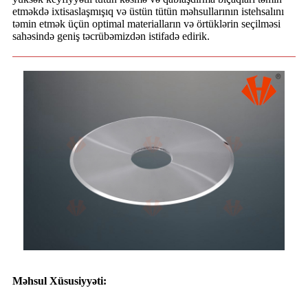
etməkdə ixtisaslaşmışıq və üstün tütün məhsullarının istehsalını
təmin etmək üçün optimal materialların və örtüklərin seçilməsi
sahəsində geniş təcrübəmizdən istifadə edirik.
Məhsul Xüsusiyyəti: