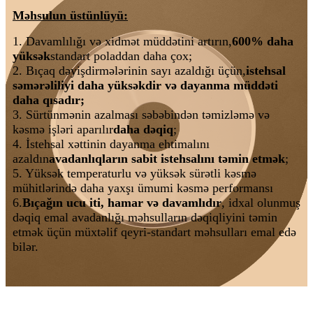
Məhsulun üstünlüyü:
1. Davamlılığı və xidmət müddətini artırın,
600% daha
yüksək
standart poladdan daha çox;
2. Bıçaq dəyişdirmələrinin sayı azaldığı üçün,
istehsal
səmərəliliyi daha yüksəkdir və dayanma müddəti
daha qısadır;
3. Sürtünmənin azalması səbəbindən təmizləmə və
kəsmə işləri aparılır
daha dəqiq
;
4. İstehsal xəttinin dayanma ehtimalını
azaldın
avadanlıqların sabit istehsalını təmin etmək
;
5. Yüksək temperaturlu və yüksək sürətli kəsmə
mühitlərində daha yaxşı ümumi kəsmə performansı
6.
Bıçağın ucu iti, hamar və davamlıdır
, idxal olunmuş
dəqiq emal avadanlığı məhsulların dəqiqliyini təmin
etmək üçün müxtəlif qeyri-standart məhsulları emal edə
bilər.