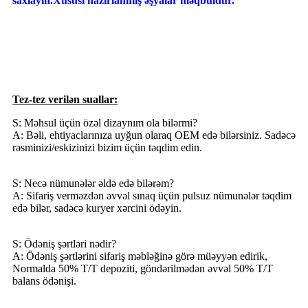
saxlayın.
Xüsusi hazırlanmış əşyalar məqbuldur.
Tez-tez verilən suallar:
S: Məhsul üçün özəl dizaynım ola bilərmi?
A: Bəli, ehtiyaclarınıza uyğun olaraq OEM edə bilərsiniz. Sadəcə
rəsminizi/eskizinizi bizim üçün təqdim edin.
S: Necə nümunələr əldə edə bilərəm?
A: Sifariş verməzdən əvvəl sınaq üçün pulsuz nümunələr təqdim
edə bilər, sadəcə kuryer xərcini ödəyin.
S: Ödəniş şərtləri nədir?
A: Ödəniş şərtlərini sifariş məbləğinə görə müəyyən edirik,
Normalda 50% T/T depoziti, göndərilmədən əvvəl 50% T/T
balans ödənişi.