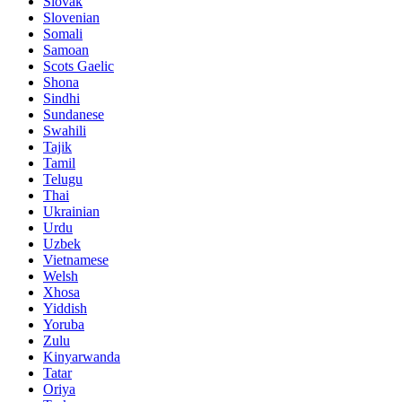
Slovak
Slovenian
Somali
Samoan
Scots Gaelic
Shona
Sindhi
Sundanese
Swahili
Tajik
Tamil
Telugu
Thai
Ukrainian
Urdu
Uzbek
Vietnamese
Welsh
Xhosa
Yiddish
Yoruba
Zulu
Kinyarwanda
Tatar
Oriya