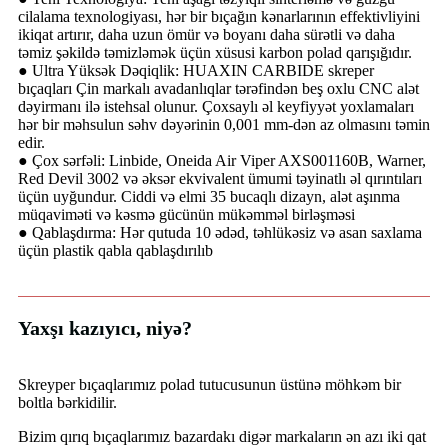
cilalama texnologiyası, hər bir bıçağın kənarlarının effektivliyini
ikiqat artırır, daha uzun ömür və boyanı daha sürətli və daha
təmiz şəkildə təmizləmək üçün xüsusi karbon polad qarışığıdır.
● Ultra Yüksək Dəqiqlik: HUAXIN CARBIDE skreper
bıçaqları Çin markalı avadanlıqlar tərəfindən beş oxlu CNC alət
dəyirmanı ilə istehsal olunur. Çoxsaylı əl keyfiyyət yoxlamaları
hər bir məhsulun səhv dəyərinin 0,001 mm-dən az olmasını təmin
edir.
● Çox sərfəli: Linbide, Oneida Air Viper AXS001160B, Warner,
Red Devil 3002 və əksər ekvivalent ümumi təyinatlı əl qırıntıları
üçün uyğundur. Ciddi və elmi 35 bucaqlı dizayn, alət aşınma
müqaviməti və kəsmə gücünün mükəmməl birləşməsi
● Qablaşdırma: Hər qutuda 10 ədəd, təhlükəsiz və asan saxlama
üçün plastik qabla qablaşdırılıb
Yaxşı kazıyıcı, niyə?
Skreyper bıçaqlarımız polad tutucusunun üstünə möhkəm bir
boltla bərkidilir.
Bizim qırıq bıçaqlarımız bazardakı digər markaların ən azı iki qat