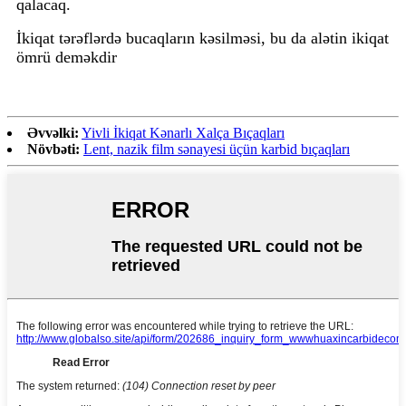
qalacaq.
İkiqat tərəflərdə bucaqların kəsilməsi, bu da alətin ikiqat
ömrü deməkdir
Əvvəlki:
Yivli İkiqat Kənarlı Xalça Bıçaqları
Növbəti:
Lent, nazik film sənayesi üçün karbid bıçaqları