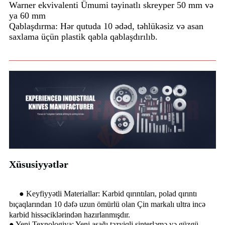
Warner ekvivalenti Ümumi təyinatlı skreyper 50 mm və
ya 60 mm
Qablaşdırma: Hər qutuda 10 ədəd, təhlükəsiz və asan
saxlama üçün plastik qabla qablaşdırılıb.
Xüsusiyyətlər
● Keyfiyyətli Materiallar: Karbid qırıntıları, polad qırıntı
bıçaqlarından 10 dəfə uzun ömürlü olan Çin markalı ultra incə
karbid hissəciklərindən hazırlanmışdır.
● Yeni Texnologiya: Yeni aşağı təzyiqli sinterləmə və güzgü