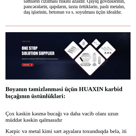
səthlərin cızılması riskini azaldır. Qayıq gövdələrinin,
pəncərələrin, qapıların, taxta örtüklərin, paslı metalın,
daş işlərinin, betonun və s. soyulması üçün idealdır.
Boyanın təmizlənməsi üçün HUAXIN karbid
bıçağının üstünlükləri:
Çox kəskin kəsmə bucağı və daha vacib olanı uzun
müddət kəskin qalmasıdır
Kərpic və metal kimi sərt əşyalara toxunduqda belə, iti