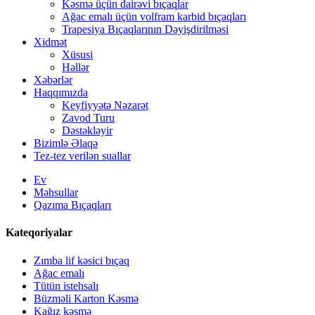
Kəsmə üçün dairəvi bıçaqlar
Ağac emalı üçün volfram karbid bıçaqları
Trapesiya Bıçaqlarının Dəyişdirilməsi
Xidmət
Xüsusi
Həllər
Xəbərlər
Haqqımızda
Keyfiyyətə Nəzarət
Zavod Turu
Dəstəkləyir
Bizimlə Əlaqə
Tez-tez verilən suallar
Ev
Məhsullar
Qazıma Bıçaqları
Kateqoriyalar
Zımba lif kəsici bıçaq
Ağac emalı
Tütün istehsalı
Büzməli Karton Kəsmə
Kağız kəsmə