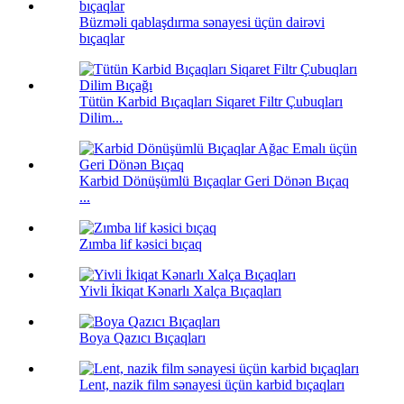
Büzməli qablaşdırma sənayesi üçün dairəvi
bıçaqlar
Tütün Karbid Bıçaqları Siqaret Filtr Çubuqları
Dilim...
Karbid Dönüşümlü Bıçaqlar Geri Dönən Bıçaq
...
Zımba lif kəsici bıçaq
Yivli İkiqat Kənarlı Xalça Bıçaqları
Boya Qazıcı Bıçaqları
Lent, nazik film sənayesi üçün karbid bıçaqları