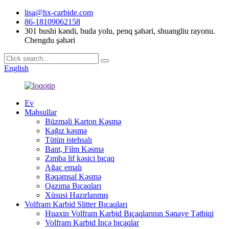
lisa@hx-carbide.com
86-18109062158
301 bushi kəndi, buda yolu, penq şəhəri, shuangliu rayonu.
Chengdu şəhəri
English
Ev
Məhsullar
Büzməli Karton Kəsmə
Kağız kəsmə
Tütün istehsalı
Bant, Film Kəsmə
Zımba lif kəsici bıçaq
Ağac emalı
Rəqəmsal Kəsmə
Qazıma Bıçaqları
Xüsusi Hazırlanmış
Volfram Karbid Slitter Bıçaqları
Huaxin Volfram Karbid Bıçaqlarının Sənaye Tətbiqi
Volfram Karbid İncə bıçaqlar