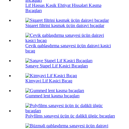
Lif Həssas Kəsik Ehtiyat Hissələri Kəsmə
Bıçaqları
Siqaret filtrini kəsmək üçün dairəvi bıçaqlar
Çevik qablaşdırma sənayesi üçün dairəvi kəsici
bıçaq
Sənaye Ştapel Lif Kəsici Bıçaqları
Kimyəvi Lif Kəsici Bıçaq
Gummed lent kəsmə bıçaqları
Polyfilms sənayesi üçün üç dəlikli ülgüc bıçaqları