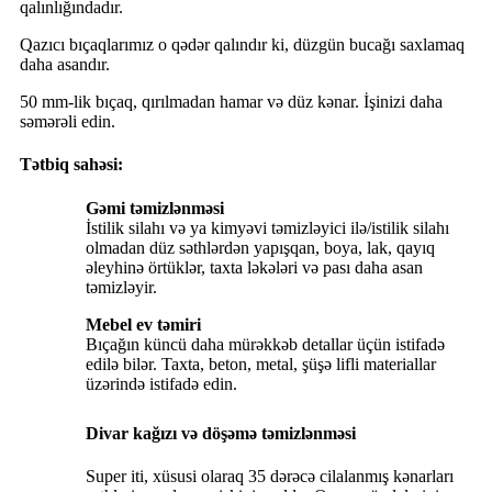
qalınlığındadır.
Qazıcı bıçaqlarımız o qədər qalındır ki, düzgün bucağı saxlamaq
daha asandır.
50 mm-lik bıçaq, qırılmadan hamar və düz kənar. İşinizi daha
səmərəli edin.
Tətbiq sahəsi:
Gəmi təmizlənməsi
İstilik silahı və ya kimyəvi təmizləyici ilə/istilik silahı
olmadan düz səthlərdən yapışqan, boya, lak, qayıq
əleyhinə örtüklər, taxta ləkələri və pası daha asan
təmizləyir.
Mebel ev təmiri
Bıçağın küncü daha mürəkkəb detallar üçün istifadə
edilə bilər. Taxta, beton, metal, şüşə lifli materiallar
üzərində istifadə edin.
Divar kağızı və döşəmə təmizlənməsi
Super iti, xüsusi olaraq 35 dərəcə cilalanmış kənarları