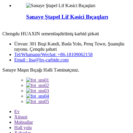
Sənaye Ştapel Lif Kəsici Bıçaqları
Chengdu HUAXIN sementləşdirilmiş karbid şirkəti
Ünvan: 301 Buşi Kəndi, Buda Yolu, Penq Town, Şuanqliu
rayonu. Çenqdu şəhəri
Tel/Whatsapp/Wechat: +86-18109062158
Email : lisa@hx-carbide.com
Sənaye Maşın Bıçağı Həlli Təminatçınız.
Ev
Xüsusi
Məhsullar
Həll yolu
Xəbərlər