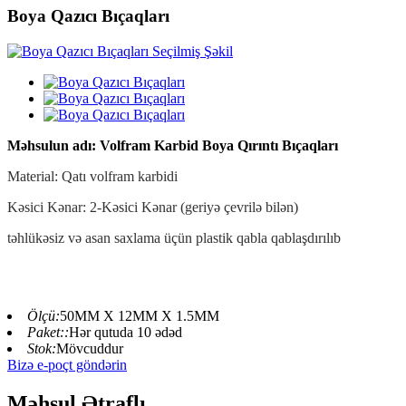
Boya Qazıcı Bıçaqları
Məhsulun adı: Volfram Karbid Boya Qırıntı Bıçaqları
Material: Qatı volfram karbidi
Kəsici Kənar: 2-Kəsici Kənar (geriyə çevrilə bilən)
təhlükəsiz və asan saxlama üçün plastik qabla qablaşdırılıb
Ölçü:
50MM X 12MM X 1.5MM
Paket::
Hər qutuda 10 ədəd
Stok:
Mövcuddur
Bizə e-poçt göndərin
Məhsul Ətraflı