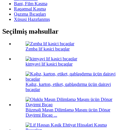
Bant, Film Kəsmə
Rəqəmsal Kəsmə
Qazıma Bıçaqları
Xüsusi Hazırlanmış
Seçilmiş məhsullar
Zımba lif kəsici bıçaqlar
kimyəvi lif kəsici bıçaqlar
Kağız, karton, etiket, qablaşdırma üçün dairəvi
bıçaqlar
Büzməli Maşın Dilimləmə Maşını üçün Dönər
Dəyirmi Bıçaq ...