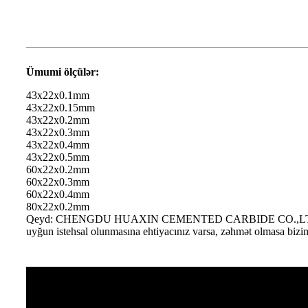
Ümumi ölçülər:
43x22x0.1mm
43x22x0.15mm
43x22x0.2mm
43x22x0.3mm
43x22x0.4mm
43x22x0.5mm
60x22x0.2mm
60x22x0.3mm
60x22x0.4mm
80x22x0.2mm
Qeyd: CHENGDU HUAXIN CEMENTED CARBIDE CO.,LTD müştərinin r
uyğun istehsal olunmasına ehtiyacınız varsa, zəhmət olmasa bizim