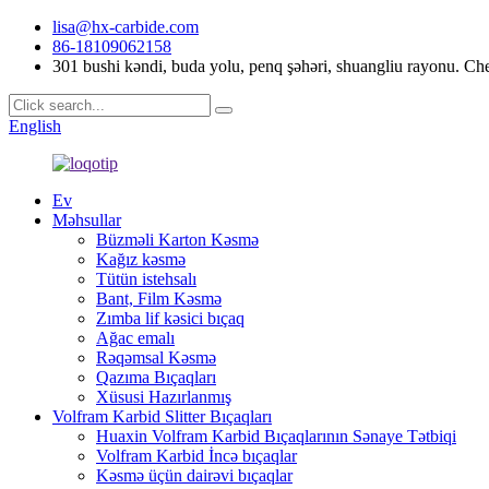
lisa@hx-carbide.com
86-18109062158
301 bushi kəndi, buda yolu, penq şəhəri, shuangliu rayonu. Ch
English
Ev
Məhsullar
Büzməli Karton Kəsmə
Kağız kəsmə
Tütün istehsalı
Bant, Film Kəsmə
Zımba lif kəsici bıçaq
Ağac emalı
Rəqəmsal Kəsmə
Qazıma Bıçaqları
Xüsusi Hazırlanmış
Volfram Karbid Slitter Bıçaqları
Huaxin Volfram Karbid Bıçaqlarının Sənaye Tətbiqi
Volfram Karbid İncə bıçaqlar
Kəsmə üçün dairəvi bıçaqlar