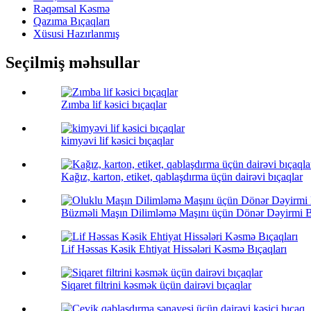
Rəqəmsal Kəsmə
Qazıma Bıçaqları
Xüsusi Hazırlanmış
Seçilmiş məhsullar
Zımba lif kəsici bıçaqlar
kimyəvi lif kəsici bıçaqlar
Kağız, karton, etiket, qablaşdırma üçün dairəvi bıçaqlar
Büzməli Maşın Dilimləmə Maşını üçün Dönər Dəyirmi Bı
Lif Həssas Kəsik Ehtiyat Hissələri Kəsmə Bıçaqları
Siqaret filtrini kəsmək üçün dairəvi bıçaqlar