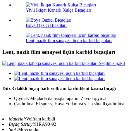
Yivli İkiqat Kənarlı Xalça Bıçaqları
Boya Qazıcı Bıçaqları
Lent, nazik film sənayesi üçün karbid bıçaqları
Lent, nazik film sənayesi üçün karbid bıçaqları
Düz 3 dəlikli bıçaq bərk volfram karbid/lent kəsmə bıçağı
Qiymət: Miqdarla danışıqlar aparın. Zavod qiyməti
Çatdırılma: Ekspress, Hava Yolları və s. ilə sürətli çatdırılma
Material:
Volfram karbidi
Bıçaq Sərtliyi:
HRA90-92
Stok:
Mövcuddur