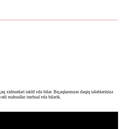
ləri təklif edə bilər. Bıçaqlarınızın dəqiq tələblərinizə
li məhsullar istehsal edə bilərik.