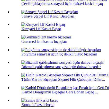
Çevik qablaşdırma sənayesi üçün dairəvi kəsici bıçaq
Sənaye Ştapel Lif Kəsici Bıçaqları
Kimyəvi Lif Kəsici Bıçaq
Gummed lent kəsmə bıçaqları
Polyfilms sənayesi üçün üç dəlikli ülgüc bıçaqları
Büzməli qablaşdırma sənayesi üçün dairəvi bıçaqlar
Tütün Karbid Bıçaqları Siqaret Filtr Çubuqları Dilim...
Karbid Dönüşümlü Bıçaqlar Geri Dönən Bıçaq ...
Zımba lif kəsici bıçaq