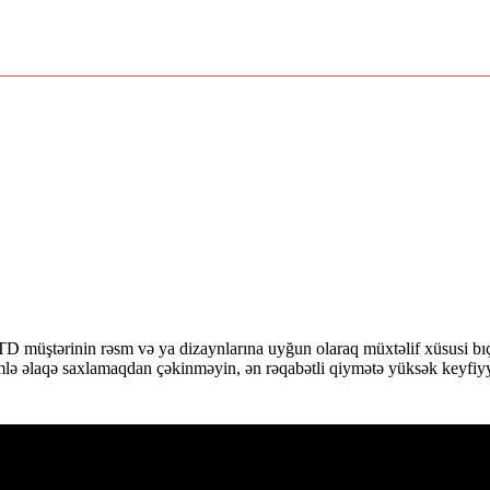
əsm və ya dizaynlarına uyğun olaraq müxtəlif xüsusi bıçaq xidmət
lə əlaqə saxlamaqdan çəkinməyin, ən rəqabətli qiymətə yüksək keyfiyyət