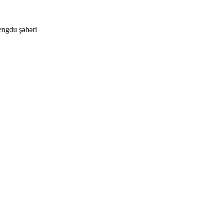
engdu şəhəri