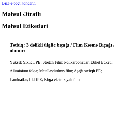
Bizə e-poçt göndərin
Məhsul Ətraflı
Məhsul Etiketləri
Tətbiq: 3 dəlikli ülgüc bıçağı / Flim Kəsmə Bıçağı
olunur:
Yüksək Sıxlıqlı PE; Stretch Film; Polikarbonatlar; Etiket Etiketi;
Alüminium folqa; Metallaşdırılmış film; Aşağı sıxlıqlı PE;
Laminatlar; LLDPE; Birgə ekstruziyalı film