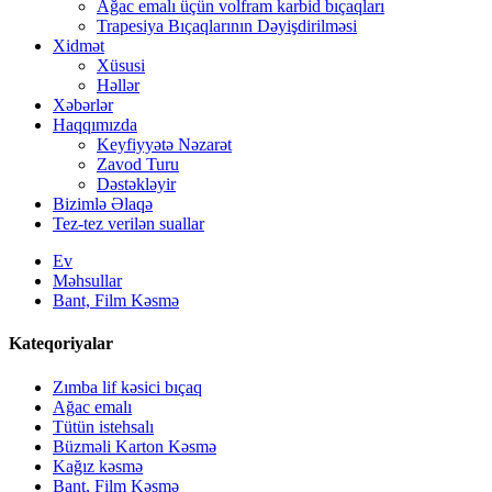
Ağac emalı üçün volfram karbid bıçaqları
Trapesiya Bıçaqlarının Dəyişdirilməsi
Xidmət
Xüsusi
Həllər
Xəbərlər
Haqqımızda
Keyfiyyətə Nəzarət
Zavod Turu
Dəstəkləyir
Bizimlə Əlaqə
Tez-tez verilən suallar
Ev
Məhsullar
Bant, Film Kəsmə
Kateqoriyalar
Zımba lif kəsici bıçaq
Ağac emalı
Tütün istehsalı
Büzməli Karton Kəsmə
Kağız kəsmə
Bant, Film Kəsmə