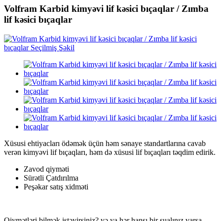
Volfram Karbid kimyəvi lif kəsici bıçaqlar / Zımba
lif kəsici bıçaqlar
Xüsusi ehtiyacları ödəmək üçün həm sənaye standartlarına cavab
verən kimyəvi lif bıçaqları, həm də xüsusi lif bıçaqları təqdim edirik.
Zavod qiyməti
Sürətli Çatdırılma
Peşəkar satış xidməti
Qiymətləri bilmək istəyirsiniz? və ya hər hansı bir sualınız varsa,