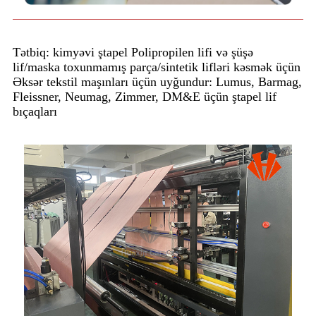
Tətbiq: kimyəvi ştapel Polipropilen lifi və şüşə
lif/maska ​​toxunmamış parça/sintetik lifləri kəsmək üçün
Əksər tekstil maşınları üçün uyğundur: Lumus, Barmag,
Fleissner, Neumag, Zimmer, DM&E üçün ştapel lif
bıçaqları