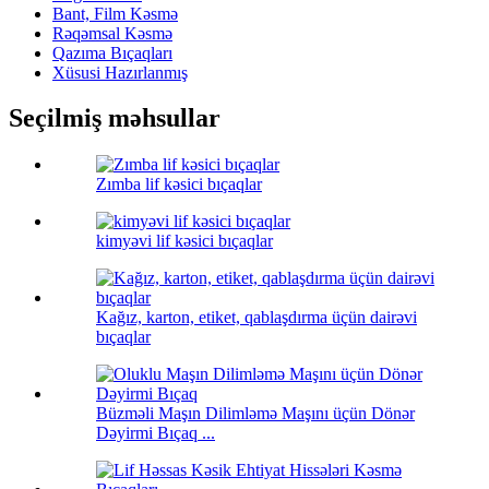
Bant, Film Kəsmə
Rəqəmsal Kəsmə
Qazıma Bıçaqları
Xüsusi Hazırlanmış
Seçilmiş məhsullar
Zımba lif kəsici bıçaqlar
kimyəvi lif kəsici bıçaqlar
Kağız, karton, etiket, qablaşdırma üçün dairəvi
bıçaqlar
Büzməli Maşın Dilimləmə Maşını üçün Dönər
Dəyirmi Bıçaq ...