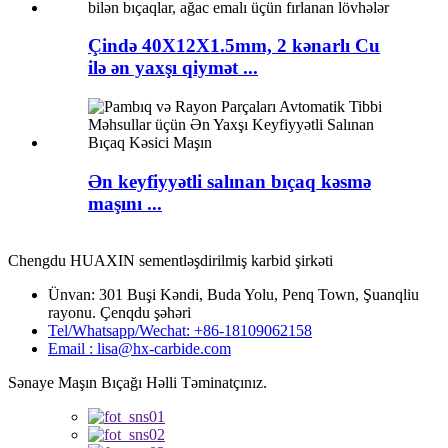
Çində 40X12X1.5mm, 2 kənarlı Cu
ilə ən yaxşı qiymət ...
Ən keyfiyyətli salınan bıçaq kəsmə
maşını ...
Chengdu HUAXIN sementləşdirilmiş karbid şirkəti
Ünvan: 301 Buşi Kəndi, Buda Yolu, Penq Town, Şuanqliu
rayonu. Çenqdu şəhəri
Tel/Whatsapp/Wechat: +86-18109062158
Email : lisa@hx-carbide.com
Sənaye Maşın Bıçağı Həlli Təminatçınız.