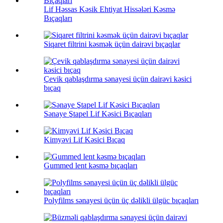
Lif Həssas Kəsik Ehtiyat Hissələri Kəsmə
Bıçaqları
Siqaret filtrini kəsmək üçün dairəvi bıçaqlar
Çevik qablaşdırma sənayesi üçün dairəvi kəsici
bıçaq
Sənaye Ştapel Lif Kəsici Bıçaqları
Kimyəvi Lif Kəsici Bıçaq
Gummed lent kəsmə bıçaqları
Polyfilms sənayesi üçün üç dəlikli ülgüc bıçaqları