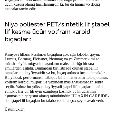
üçün xüsusi olaraq hazırlanmışdır ki, bu da hamar və dəqiq
nəticələr təmin edir.
Niyə poliester PET/sintetik lif ştapel
lif kəsmə üçün volfram karbid
bıçaqları:
Kimyəvi liflərin kəsilməsi bıçaqlara çox ağır tələblər qoyur.
Lumus, Barmag, Fleissner, Neumag və ya Zimmer kimi ən
müasir böyük miqyaslı maşınların məhsuldarlığı bir sıra
amillərdən asılıdır. Bunlardan biri istifadə olunan ştapel lif
bıçaqlarının keyfiyyətidir və bu, bıçaq ardınca bıçaq deməkdir.
Bu yüksək performanslı tətbiqdə bütün materiallar tətbiq olunur,
volfram karbidi müştəri ilə yaxından məsləhətləşmədən sonra
seçilir. Yalnız bu yüksək keyfiyyətli ştapel lif bıçaqlarını tətbiq
etməklə hər bir lifi eyni uzunluğa kəsmək və lif uclarının
aşınmasının qarşısını almaq mümkündür. HUAXIN CARBIDE-
dən ştapel lif bıçaqları bu tələbə və daha çox şeyə cavab verir.
Üstünlüklər: