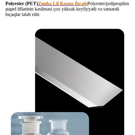
Polyester (PET)
Zımba Lif Kəsmə Bıçağı
Polyester/polipropilen
ştapel liflərinin kəsilməsi çox yüksək keyfiyyətli və səmərəli
bıçaqlar tələb edir.