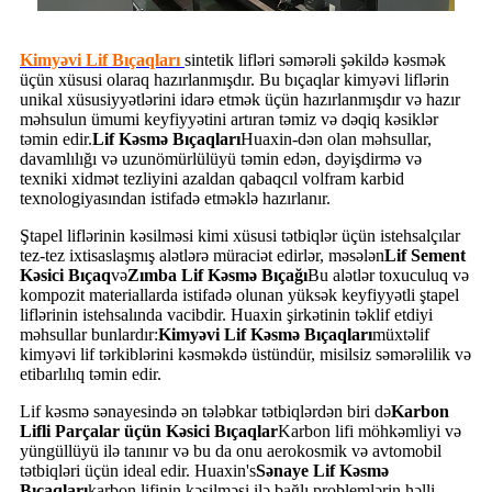
Kimyəvi Lif Bıçaqları
sintetik lifləri səmərəli şəkildə kəsmək
üçün xüsusi olaraq hazırlanmışdır. Bu bıçaqlar kimyəvi liflərin
unikal xüsusiyyətlərini idarə etmək üçün hazırlanmışdır və hazır
məhsulun ümumi keyfiyyətini artıran təmiz və dəqiq kəsiklər
təmin edir.
Lif Kəsmə Bıçaqları
Huaxin-dən olan məhsullar,
davamlılığı və uzunömürlülüyü təmin edən, dəyişdirmə və
texniki xidmət tezliyini azaldan qabaqcıl volfram karbid
texnologiyasından istifadə etməklə hazırlanır.
Ştapel liflərinin kəsilməsi kimi xüsusi tətbiqlər üçün istehsalçılar
tez-tez ixtisaslaşmış alətlərə müraciət edirlər, məsələn
Lif Sement
Kəsici Bıçaq
və
Zımba Lif Kəsmə Bıçağı
Bu alətlər toxuculuq və
kompozit materiallarda istifadə olunan yüksək keyfiyyətli ştapel
liflərinin istehsalında vacibdir. Huaxin şirkətinin təklif etdiyi
məhsullar bunlardır:
Kimyəvi Lif Kəsmə Bıçaqları
müxtəlif
kimyəvi lif tərkiblərini kəsməkdə üstündür, misilsiz səmərəlilik və
etibarlılıq təmin edir.
Lif kəsmə sənayesində ən tələbkar tətbiqlərdən biri də
Karbon
Lifli Parçalar üçün Kəsici Bıçaqlar
Karbon lifi möhkəmliyi və
yüngüllüyü ilə tanınır və bu da onu aerokosmik və avtomobil
tətbiqləri üçün ideal edir. Huaxin's
Sənaye Lif Kəsmə
Bıçaqları
karbon lifinin kəsilməsi ilə bağlı problemlərin həlli