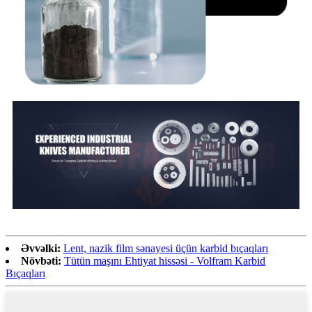
Əvvəlki:
Lent, nazik film sənayesi üçün karbid bıçaqları
Növbəti:
Tütün maşını Ehtiyat hissəsi - Volfram Karbid
Bıçaqları