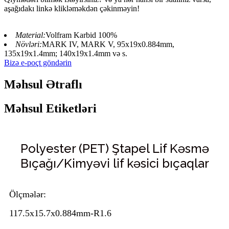
aşağıdakı linkə klikləməkdən çəkinməyin!
Material:
Volfram Karbid 100%
Növləri:
MARK IV, MARK V, 95x19x0.884mm,
135x19x1.4mm; 140x19x1.4mm və s.
Bizə e-poçt göndərin
Məhsul Ətraflı
Məhsul Etiketləri
Polyester (PET) Ştapel Lif Kəsmə
Bıçağı/Kimyəvi lif kəsici bıçaqlar
Ölçmələr:
117.5x15.7x0.884mm-R1.6