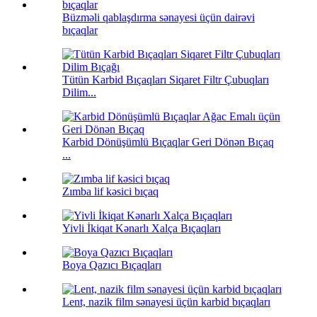
Büzməli qablaşdırma sənayesi üçün dairəvi
bıçaqlar
Tütün Karbid Bıçaqları Siqaret Filtr Çubuqları
Dilim...
Karbid Dönüşümlü Bıçaqlar Geri Dönən Bıçaq
...
Zımba lif kəsici bıçaq
Yivli İkiqat Kənarlı Xalça Bıçaqları
Boya Qazıcı Bıçaqları
Lent, nazik film sənayesi üçün karbid bıçaqları