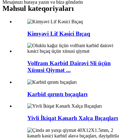
Mesajınızı buraya yazın və bizə göndərin
Məhsul kateqoriyaları
Kimyəvi Lif Kəsici Bıçaq
Volfram Karbid Dairəvi Sli üçün
Xüsusi Qiymət ...
Karbid qırıntı bıçaqları
Yivli İkiqat Kənarlı Xalça Bıçaqları