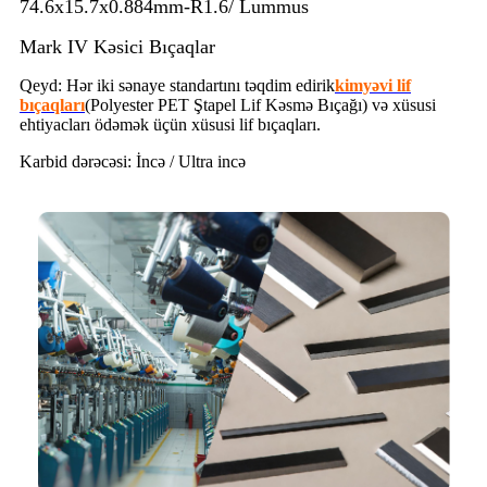
74.6x15.7x0.884mm-R1.6/ Lummus
Mark IV Kəsici Bıçaqlar
Qeyd: Hər iki sənaye standartını təqdim edirik
kimyəvi lif
bıçaqları
(Polyester PET Ştapel Lif Kəsmə Bıçağı) və xüsusi
ehtiyacları ödəmək üçün xüsusi lif bıçaqları.
Karbid dərəcəsi: İncə / Ultra incə