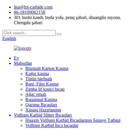
lisa@hx-carbide.com
86-18109062158
301 bushi kəndi, buda yolu, penq şəhəri, shuangliu rayonu.
Chengdu şəhəri
English
Ev
Məhsullar
Büzməli Karton Kəsmə
Kağız kəsmə
Tütün istehsalı
Bant, Film Kəsmə
Zımba lif kəsici bıçaq
Ağac emalı
Rəqəmsal Kəsmə
Qazıma Bıçaqları
Xüsusi Hazırlanmış
Volfram Karbid Slitter Bıçaqları
Huaxin Volfram Karbid Bıçaqlarının Sənaye Tətbiqi
Volfram Karbid İncə bıçaqlar