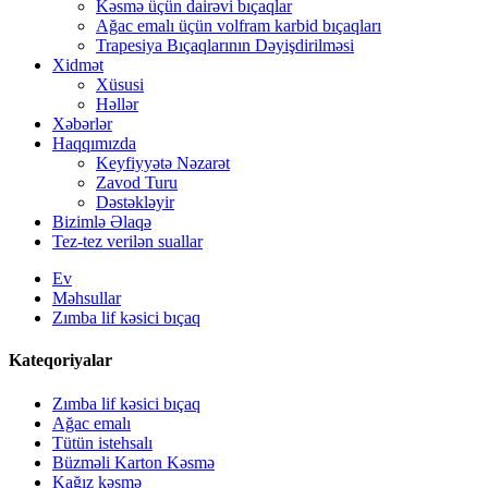
Kəsmə üçün dairəvi bıçaqlar
Ağac emalı üçün volfram karbid bıçaqları
Trapesiya Bıçaqlarının Dəyişdirilməsi
Xidmət
Xüsusi
Həllər
Xəbərlər
Haqqımızda
Keyfiyyətə Nəzarət
Zavod Turu
Dəstəkləyir
Bizimlə Əlaqə
Tez-tez verilən suallar
Ev
Məhsullar
Zımba lif kəsici bıçaq
Kateqoriyalar
Zımba lif kəsici bıçaq
Ağac emalı
Tütün istehsalı
Büzməli Karton Kəsmə
Kağız kəsmə